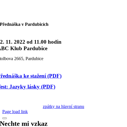
Přeskočit
na
obsah
Přednáška v Pardubicích
2. 11. 2022 od 11.00 hodin
ABC Klub Pardubice
tolbova 2665, Pardubice
řednáška ke stažení (PDF)
est: Jazyky lásky (PDF)
zpátky na hlavní stranu
Page load link
Nechte mi vzkaz